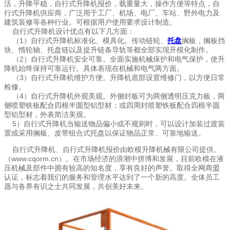
活，升降平稳，自行式升降机报价，载重量大，操作方便等特点，自
行式升降机供应商，广泛用于工厂、机场、电厂、车站、野外电力及
建筑装修等各种行业。可根据用户使用要求设计制造。
自行式升降机设计优点有以下几方面：
（1）自行式升降机标准化、模具化。传动链轮、
托盘
搁板，搁板挡
块、惰轮轴、托盘链以及提升链条导轨等都全部实现开模化制作。
（2）自行式升降机安全可靠。全面实施机械保护和电气保护，使升
降机始终保持可靠运行。具体表现在机械和电气两方面。
（3）自行式升降机维护方便。升降机底部设置维修门，以方便日常
检修。
（4）自行式升降机外观美观。外侧封板可为两侧透明压克力板，两
侧喷塑铁板配合四根半圆型铝型材；或四周封喷塑铁板配合四根半圆
型铝型材，外表简洁美观。
5）自行式升降机当输送物品偏小或不规则时，可以设计加装过渡装
置或采用搁板、皮带组合式托盘以保证物品正常、可靠地输送。
自行式升降机、自行式升降机报价由欧模升降机械有限公司提供。
（www.cqorm.cn）。在市场经济的浪潮中拼博和发展，目前欧模在液
压机械及部件中拥有较高的知名度，享有良好的声誉。取得全网商盟
认证，标志着我们的服务和管理水平达到了一个新的高度。全体员工
愿与各界有识之士共同发展，共创美好未来。