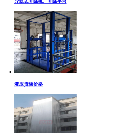
导轨式升降机、升降平台
液压货梯价格