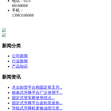
电话：023-
68168068
手机：
13983106068
新闻分类
公司新闻
行业新闻
产品知识
新闻资讯
月台卸货平台和固定剪叉升...
链条式升降平台广泛使用于...
固定式登车桥使用优点...
固定式升降平台齿轮泵发热...
导轨式升降机更换油管注意...