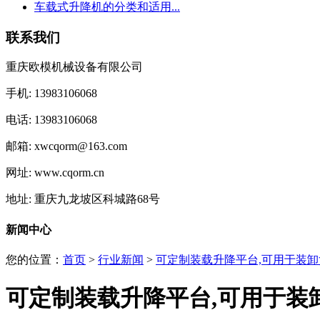
车载式升降机的分类和适用...
联系我们
重庆欧模机械设备有限公司
手机: 13983106068
电话: 13983106068
邮箱: xwcqorm@163.com
网址: www.cqorm.cn
地址: 重庆九龙坡区科城路68号
新闻中心
您的位置：
首页
>
行业新闻
>
可定制装载升降平台,可用于装卸
可定制装载升降平台,可用于装