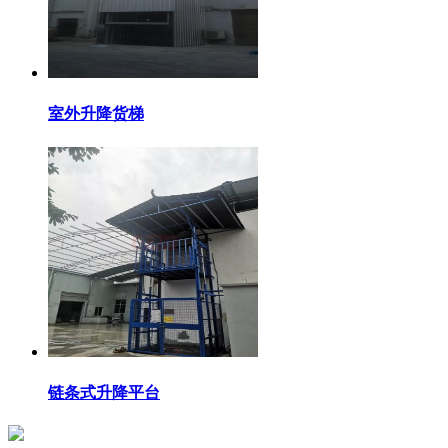
室外升降货梯
链条式升降平台