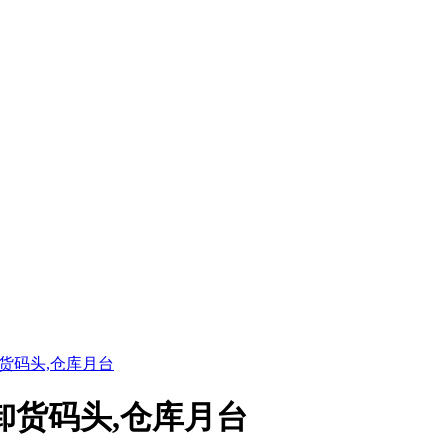
货码头,仓库月台
卸货码头,仓库月台