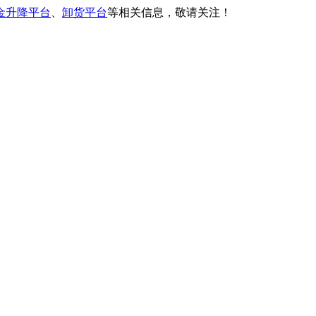
金升降平台
、
卸货平台
等相关信息，敬请关注！