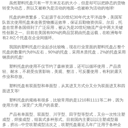
虽然塑料托盘只有一平方米左右的大小，但是却可以把静态的货物
转变为动态，所以又被称为是活动的地面
--也被称为活动的地球!
托盘的种类繁多，它起源于在
20世纪30年代太平洋战争，美国军
队首次使用托盘来改善货物搬运效率，保证后勤物资供应。尔后，托
盘在世界各国得到了广泛应用，被认为是20世纪物流产业中两大关键
性创新之一。目前在美国有80%的商品贸易由托盘运载，在欧洲每年
有2.8亿个托盘在企业间循环。
我国的塑料托盘行业起步比较晚，现在行业里面的塑料托盘占整个
托盘的数量约为
8%左右，90%的托盘，采用木质托盘，2%的托盘采用
钢质的托盘!
塑料托盘的使用不仅节约了森林资源，还可以循环使用，产品质
轻、耐水，不易受虫害影响，美观、整洁，可反覆使用，有利於露天
作业和存放。
塑料托盘有双面型和单面型，从其进叉方式分又分为双面进叉和四
面进叉等
!
塑料托盘的规格有很多，比较常用的是
1210和1111等二种，因为
使用方便，深受广大用户的喜爱。
产品有单面型、双面型、川字型、田字型等型式，又分一次性注塑
成型，焊接成型，组装式多种形式。目前国内主要以以注塑成型最
多，挤出
--中空吹塑成型法次之，吹塑托盘
最近几年广泛用于各种企