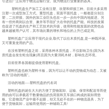
引进后广泛应用于物流运输行业。成为物流行业重要的器具。
塑料托盘
生产加工工业有注塑、吹塑和焊接三种。目前大多采用
注塑一次成型加工方式。重型托盘，双面平面托盘，一般都是分别注
塑，二次焊接。国外的加工业巨头也在一步一步向中国内地挺进。另
有一些外商则以合资、兼并等手段扩大在华的托盘产能。科技的发展
也促进了托盘的生产和工艺技术的升级，使用和性能发面的优势也会
越来越被用户认可，其市场比重的增长和地位的上升已成定局。
塑料托盘广泛应用于现代企业
,取代了以往木质托盘,是一种既环保,
又可重复使用的产品。
在没有塑料托盘之前，采用各种木质托盘，不仅影响卫生
(因为木
质托盘会发生蛀虫现象)而且因为大量消耗木材，影响生态环境。
目前世界各国都提倡使用塑料托盘。
塑料托盘也称为塑料卡板，因为可以让不动的货物成为动态，又被
称为
“活动的地面”。
活动的地面
----塑料托盘的代名词
塑料托盘的诞生大大的方便了货物装卸、运输、保管和配送等而使
用的由可以承载若干数量物品的负荷面和叉车插口构成的装卸用垫
板。它是物流产业中最不起眼，却又无处不在的一种物流器具，为了
便于货物装卸，运输而使用的一种辅助工具
!