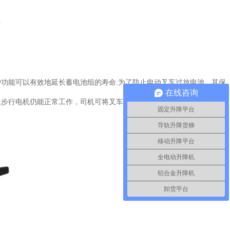
功能可以有效地延长蓄电池组的寿命.为了防止电动叉车过放电池，其保
在线咨询
步行电机仍能正常工作，司机可将叉车开到充电站，以补充叉车的电
固定升降平台
导轨升降货梯
移动升降平台
全电动升降机
铝合金升降机
卸货平台