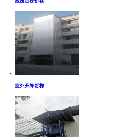
液压货梯价格
室外升降货梯