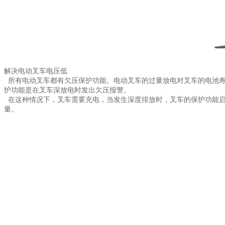
解决电动叉车电压低
所有电动叉车都有欠压保护功能。电动叉车的过量放电对叉车的电池寿
护功能是在叉车深放电时发出欠压报警。
在这种情况下，叉车需要充电，当发生深度排放时，叉车的保护功能启
量。