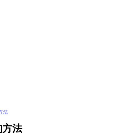
方法
的方法