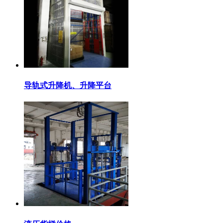
导轨式升降机、升降平台