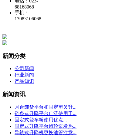
电话：023-
68168068
手机：
13983106068
新闻分类
公司新闻
行业新闻
产品知识
新闻资讯
月台卸货平台和固定剪叉升...
链条式升降平台广泛使用于...
固定式登车桥使用优点...
固定式升降平台齿轮泵发热...
导轨式升降机更换油管注意...