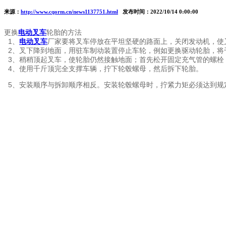
来源：
http://www.cqorm.cn/news1137751.html
发布时间：2022/10/14 0:00:00
更换
电动叉车
轮胎的方法
1、
电动叉车
厂家要将叉车停放在平坦坚硬的路面上，关闭发动机，使
2、叉下降到地面，用驻车制动装置停止车轮，例如更换驱动轮胎，将
3、稍稍顶起叉车，使轮胎仍然接触地面；首先松开固定充气管的螺栓
4、使用千斤顶完全支撑车辆，拧下轮毂螺母，然后拆下轮胎。
5、安装顺序与拆卸顺序相反。安装轮毂螺母时，拧紧力矩必须达到规