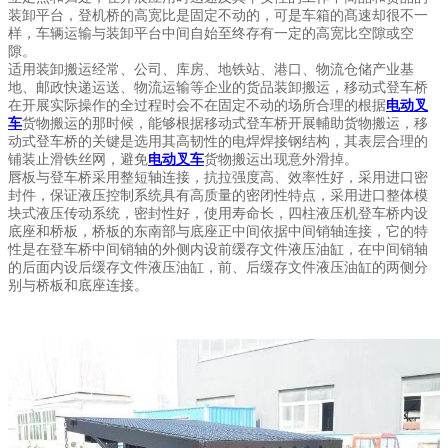
装卸平台，登机桥的高宽比是固定不动的，可是车箱的髙速却很不一
样，车辆运输与装卸平台中间自始至终存有一定的高宽比空隙或空
隙。
适用装卸搬运经常、公司、库房、地铁站、港口、物流仓储产业基
地、邮政快递运送、物流运输等企业的货品装卸搬运，移动式登车桥
在开展实际操作的全过程时会不在固定不动的场所合理的根据
电动叉
车
货物搬运的那时候，能够根据移动式登车桥开展輔助货物搬运，移
动式登车桥的关键是选用其高韧性的电焊焊接钢结构，其表层合理的
铺装止滑铁丝网，避免
电动叉车
货物搬运出现意外滑掉。
唇板与登车桥采用整短轴连接，抗拉强度高、效率性好，采用进口密
封件，保证液压控制系统具有高质量的密闭性特点，采用进口整体模
块式液压传动系统，密封性好，使用寿命长，四柱液压机登车桥内设
底座和桥板，桥板的东南部与底座正中间依据中间销轴连接，它的特
性是在登车桥中间销轴的外侧内设前缓存文件液压油缸，在中间销轴
的后面内设后缓存文件液压油缸，前、后缓存文件液压油缸的两侧分
别与桥板和底座连接。