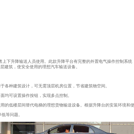
者上下升降输送人员使用。此款升降平台有完整的外置电气操作控制系统
楼层建筑，使安全使用的理想汽车输送设备。
用于各种建筑设计，可无需顶层机房位置，节省建筑物空间。
台面均可设置操作按钮，实现多点控制。
实用的低楼层间替代电梯的理想货物输送设备。根据升降台的安装环境和
率低等问题。