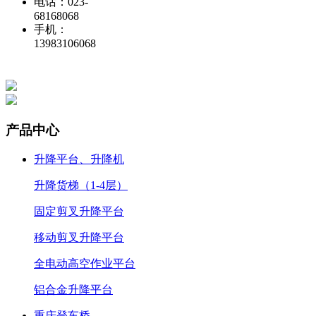
电话：023-
68168068
手机：
13983106068
产品中心
升降平台、升降机
升降货梯（1-4层）
固定剪叉升降平台
移动剪叉升降平台
全电动高空作业平台
铝合金升降平台
重庆登车桥