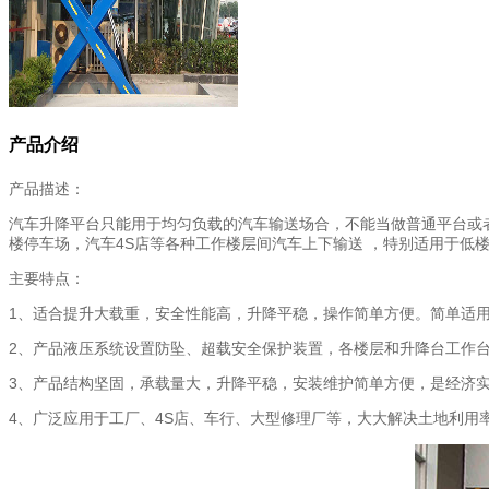
产品介绍
产品描述：
汽车升降平台只能用于均匀负载的汽车输送场合，不能当做普通平台或
楼停车场，汽车
4S店等各种工作楼层间汽车上下输送 ，特别适用于低
主要特点：
1、
适合提升大载重，安全性能高，升降平稳，操作简单方便。简单适
2、
产品液压系统设置防坠、超载安全保护装置，各楼层和升降台工作
3、
产品结构坚固，承载量大，升降平稳，安装维护简单方便，是经济
4、
广泛应用于工厂、
4S店、车行、大型修理厂等，大大解决土地利用