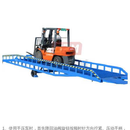
1、使用手压泵时，首先降回油阀旋钮按顺时针方向拧紧。压动手柄，